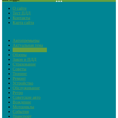
О сайте
Тест ПДД
Контакты
Карта сайта
Рубрики
Автопремьеры
Актуальная тема
Выбор автомобиля
Обзоры
Закон и ПДД
Страхование
Советы
Тюнинг
Ремонт
Устройство
Обслуживание
Ретро
Советские авто
Вождение
Мотоциклы
События
Транспорт