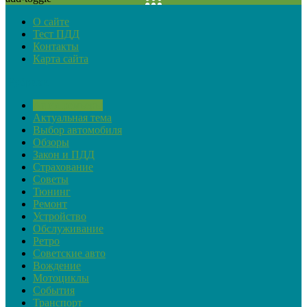
О сайте
Тест ПДД
Контакты
Карта сайта
Рубрики
Автопремьеры
Актуальная тема
Выбор автомобиля
Обзоры
Закон и ПДД
Страхование
Советы
Тюнинг
Ремонт
Устройство
Обслуживание
Ретро
Советские авто
Вождение
Мотоциклы
События
Транспорт