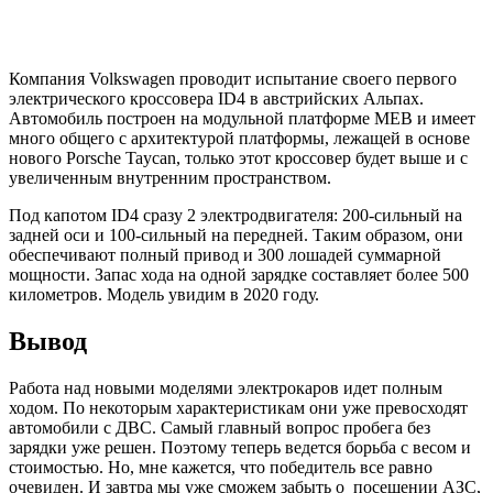
Компания Volkswagen проводит испытание своего первого
электрического кроссовера ID4 в австрийских Альпах.
Автомобиль построен на модульной платформе MEB и имеет
много общего с архитектурой платформы, лежащей в основе
нового Porsche Taycan, только этот кроссовер будет выше и с
увеличенным внутренним пространством.
Под капотом ID4 сразу 2 электродвигателя: 200-сильный на
задней оси и 100-сильный на передней. Таким образом, они
обеспечивают полный привод и 300 лошадей суммарной
мощности. Запас хода на одной зарядке составляет более 500
километров. Модель увидим в 2020 году.
Вывод
Работа над новыми моделями электрокаров идет полным
ходом. По некоторым характеристикам они уже превосходят
автомобили с ДВС. Самый главный вопрос пробега без
зарядки уже решен. Поэтому теперь ведется борьба с весом и
стоимостью. Но, мне кажется, что победитель все равно
очевиден. И завтра мы уже сможем забыть о посещении АЗС,