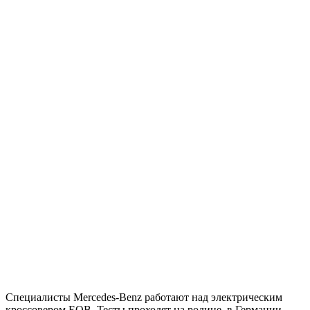
Специалисты Mercedes-Benz работают над электрическим
кроссовером EQB. Тесты проходят на родине, в Германии.