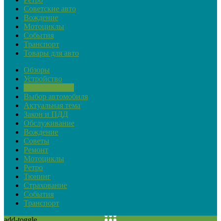
Советские авто
Вождение
Мотоциклы
События
Транспорт
Товары для авто
Обзоры
Устройство
Автопремьеры
Выбор автомобиля
Актуальная тема
Закон и ПДД
Обслуживание
Вождение
Советы
Ремонт
Мотоциклы
Ретро
Тюнинг
Страхование
События
Транспорт
add-toggle