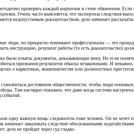
етодично проверять каждый кирпичик в стене обвинения. Если в 
цензии. Очень часто выясняется, что экспертиза следствия вып
ается недопустимым доказательством, дело начинает рассыпатьс
ые люди, но прекрасно понимают профессионалы — это процедур
ить инструкцию, результат работы (то есть доказательство) дол
ке были изъяты документы, доказывающие вину. Но если поняты
биться признания результатов обыска незаконными. И неважно, 
 делах о наркотиках, мошенничестве или должностных преступле
становиться достоянием общественности, чтобы люди понимали
победы. Там наглядно показано, что даже когда система настроен
д событий.
али одну важную вещь: следователь тоже человек. Он не хочет п
к начинает заваливать следствие обоснованными ходатайствами
т: дело не пройдет через суд гладко.