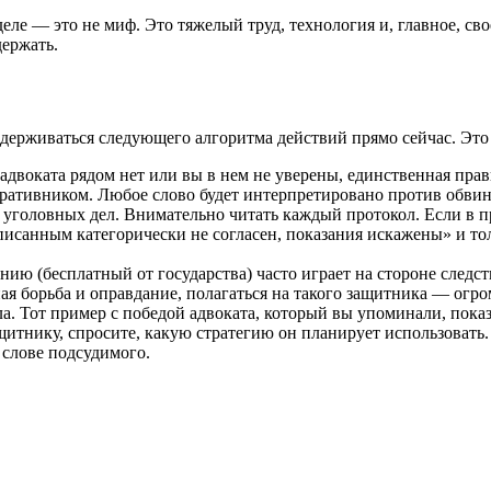
деле — это не миф. Это тяжелый труд, технология и, главное, 
держать.
ерживаться следующего алгоритма действий прямо сейчас. Это б
адвоката рядом нет или вы в нем не уверены, единственная пра
ративником. Любое слово будет интерпретировано против обвиня
 уголовных дел. Внимательно читать каждый протокол. Если в пр
исанным категорически не согласен, показания искажены» и то
нию (бесплатный от государства) часто играет на стороне следст
ая борьба и оправдание, полагаться на такого защитника — огр
. Тот пример с победой адвоката, который вы упоминали, показ
тнику, спросите, какую стратегию он планирует использовать. 
 слове подсудимого.