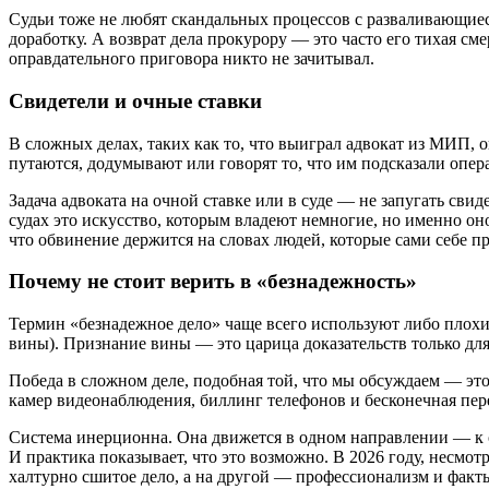
Судьи тоже не любят скандальных процессов с разваливающиес
доработку. А возврат дела прокурору — это часто его тихая сме
оправдательного приговора никто не зачитывал.
Свидетели и очные ставки
В сложных делах, таких как то, что выиграл адвокат из МИП,
путаются, додумывают или говорят то, что им подсказали опер
Задача адвоката на очной ставке или в суде — не запугать сви
судах это искусство, которым владеют немногие, но именно оно 
что обвинение держится на словах людей, которые сами себе пр
Почему не стоит верить в «безнадежность»
Термин «безнадежное дело» чаще всего используют либо плохие
вины). Признание вины — это царица доказательств только для 
Победа в сложном деле, подобная той, что мы обсуждаем — это 
камер видеонаблюдения, биллинг телефонов и бесконечная пер
Система инерционна. Она движется в одном направлении — к 
И практика показывает, что это возможно. В 2026 году, несмо
халтурно сшитое дело, а на другой — профессионализм и факты,