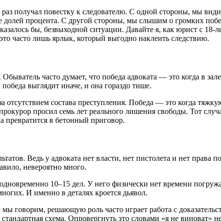
ь раз получал повестку к следователю. С одной стороны, мы вид
 долей процента. С другой стороны, мы слышим о громких побед
 казалось бы, безвыходной ситуации. Давайте я, как юрист с 18
это часто лишь ярлык, который выгодно наклеить следствию.
 Обыватель часто думает, что победа адвоката — это когда в зал
 победа выглядит иначе, и она гораздо тише.
за отсутствием состава преступления. Победа — это когда тяжк
 прокурор просил семь лет реального лишения свободы. Тот слу
а превратится в бетонный приговор.
татов. Ведь у адвоката нет власти, нет пистолета и нет права п
авило, невероятно много.
одновременно 10–15 дел. У него физически нет времени погружат
ногих. И именно в деталях кроется дьявол.
ом мы говорим, решающую роль часто играет работа с доказатель
стандартная схема. Опровергнуть это словами «я не виноват» н