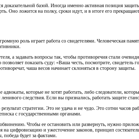
я доказательной базой. Иногда именно активная позиция защиты
рть. Оно ложится на полку, сроки идут, и в итоге его прекращаю
 огромную роль играет работа со свидетелями. Человеческая па
ативники.
детеля, а задавать вопросы так, чтобы противоречия стали очеви
позволяет показать суду: «Ваша честь, посмотрите, свидетель го
отиворечат, чаша весов начинает склоняться в сторону защиты.
 адвокаты, которые не хотят работать, либо следователи, котор
ленивого следствия. Если вы признались, работать защите стано
результат стратегии. Это не удача и не чудо. Это сотни часов р
еписка с государственными органами.
обвинению. Чтобы ее остановить или развернуть, нужно прилож
тря на цифровизацию и ужесточение законов, принцип состязатель
 победа будет за фактами.