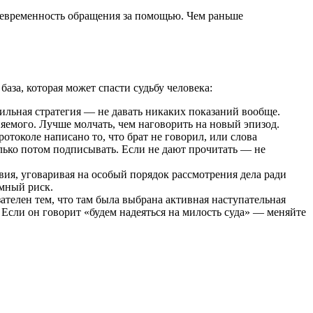
своевременность обращения за помощью. Чем раньше
аза, которая может спасти судьбу человека:
вильная стратегия — не давать никаких показаний вообще.
емого. Лучше молчать, чем наговорить на новый эпизод.
отоколе написано то, что брат не говорил, или слова
лько потом подписывать. Если не дают прочитать — не
вия, уговаривая на особый порядок рассмотрения дела ради
омный риск.
ателен тем, что там была выбрана активная наступательная
Если он говорит «будем надеяться на милость суда» — меняйте