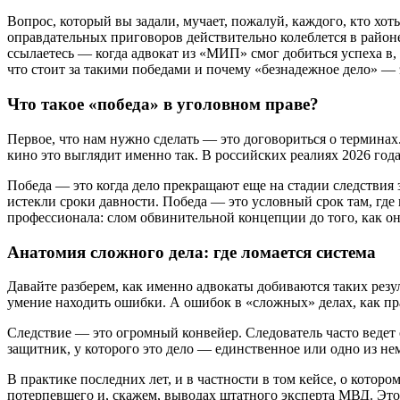
Вопрос, который вы задали, мучает, пожалуй, каждого, кто хот
оправдательных приговоров действительно колеблется в районе
ссылаетесь — когда адвокат из «МИП» смог добиться успеха в,
что стоит за такими победами и почему «безнадежное дело» — 
Что такое «победа» в уголовном праве?
Первое, что нам нужно сделать — это договориться о терминах.
кино это выглядит именно так. В российских реалиях 2026 года
Победа — это когда дело прекращают еще на стадии следствия 
истекли сроки давности. Победа — это условный срок там, где
профессионала: слом обвинительной концепции до того, как он
Анатомия сложного дела: где ломается система
Давайте разберем, как именно адвокаты добиваются таких резуль
умение находить ошибки. А ошибок в «сложных» делах, как пр
Следствие — это огромный конвейер. Следователь часто ведет 
защитник, у которого это дело — единственное или одно из нем
В практике последних лет, и в частности в том кейсе, о котор
потерпевшего и, скажем, выводах штатного эксперта МВД. Это 