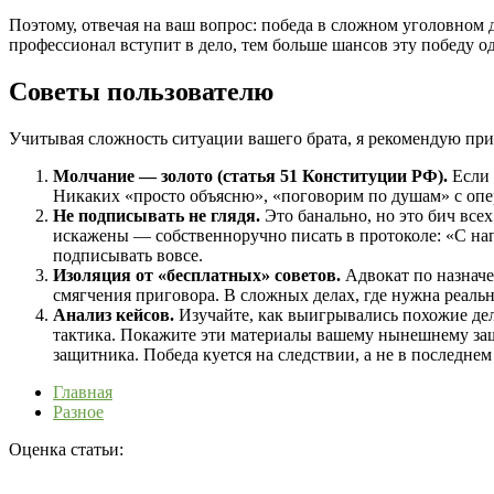
Поэтому, отвечая на ваш вопрос: победа в сложном уголовном 
профессионал вступит в дело, тем больше шансов эту победу о
Советы пользователю
Учитывая сложность ситуации вашего брата, я рекомендую прид
Молчание — золото (статья 51 Конституции РФ).
Если 
Никаких «просто объясню», «поговорим по душам» с опе
Не подписывать не глядя.
Это банально, но это бич всех
искажены — собственноручно писать в протоколе: «С нап
подписывать вовсе.
Изоляция от «бесплатных» советов.
Адвокат по назначе
смягчения приговора. В сложных делах, где нужна реальн
Анализ кейсов.
Изучайте, как выигрывались похожие дела
тактика. Покажите эти материалы вашему нынешнему защи
защитника. Победа куется на следствии, а не в последнем
Главная
Разное
Оценка статьи: