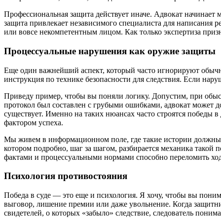
Профессиональная защита действует иначе. Адвокат начинает м
защита привлекает независимого специалиста для написания ре
или вовсе некомпетентным лицом. Как только экспертиза призн
Процессуальные нарушения как оружие защиты
Еще один важнейший аспект, который часто игнорируют обычн
инструкция по технике безопасности для следствия. Если наруш
Приведу пример, чтобы вы поняли логику. Допустим, при обыс
протокол был составлен с грубыми ошибками, адвокат может до
существует. Именно на таких нюансах часто строятся победы в
фактором успеха.
Мы живем в информационном поле, где такие истории должны 
котором подробно, шаг за шагом, разбирается механика такой 
фактами и процессуальными нормами способно переломить хо
Психология противостояния
Победа в суде — это еще и психология. Я хочу, чтобы вы поним
выговор, лишение премии или даже увольнение. Когда защитни
свидетелей, о которых «забыло» следствие, следователь понимае