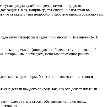
им сухие цифры судебного департамента, где доля
ах защиты. Как, например, тот случай, на который вы
-летним стажем, очень подробно и простым языком объясню вам,
е суда звучат фанфары и судья произносит: «Не виновен!». В
ую статью переквалифицируют на более легкую, по которой
чай, который мы обсуждаем, показывает именно работу
одписывать приговоры. У него есть только слово, закон и
ься в детали каждого эпизода так, как это делает платный
ствами. Следователь строит обвинение на показаниях
евозможно.