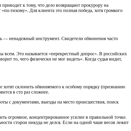
 приводит к тому, что дело возвращают прокурору на
т «по-тихому». Для клиента это полная победа, хотя громкого
мять — ненадежный инструмент. Свидетели обвинения часто
дны всем. Это называется «перекрестный допрос». В российских
ворит то, чего физически не мог видеть». Когда судья видит,
ые хотят склонить обвиняемого к особому порядку (признанию
вится в сто раз сложнее.
аботы с документами, выезды на место происшествия, поиск
ить огромное, концентрированное усилие в правильной точке.
ности сторон никуда не делся. Если на одной чаше весов лежит