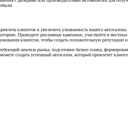
ошения с дилерами или производителями автомобилей для получ
ибыли.
ривлечь клиентов и увеличить узнаваемость вашего автосалона. 
диторию. Проводите рекламные кампании, участвуйте в местных
луживания клиентов, чтобы создать положительную репутацию и
требующий анализа рынка, подготовки бизнес-плана, формирова
можете создать успешный автосалон, который привлечет клиент