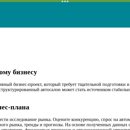
ому бизнесу
вный бизнес-проект, который требует тщательной подготовки и
труктурированный автосалон может стать источником стабильно
нес-плана
вести исследование рынка. Оцените конкуренцию, спрос на авт
ьного рынка, тренды и прогнозы. На основе полученных данных
 стратегиях, финансовых прогнозах и организационной структур