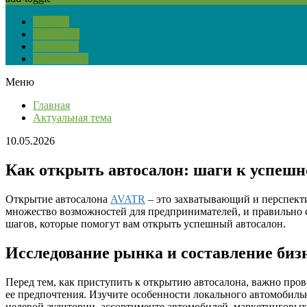
О сайте
Тест ПДД
Контакты
Карта сайта
Меню
Главная
Актуальная тема
10.05.2026
Как открыть автосалон: шаги к успешн
Открытие автосалона
AVATR
– это захватывающий и перспекти
множество возможностей для предпринимателей, и правильно с
шагов, которые помогут вам открыть успешный автосалон.
Исследование рынка и составление биз
Перед тем, как приступить к открытию автосалона, важно про
ее предпочтения. Изучите особенности локального автомобил
целевой аудитории, ассортименте автомобилей, маркетинговых