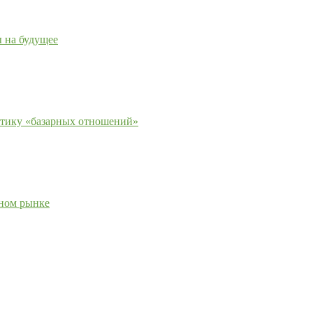
 на будущее
актику «базарных отношений»
вном рынке