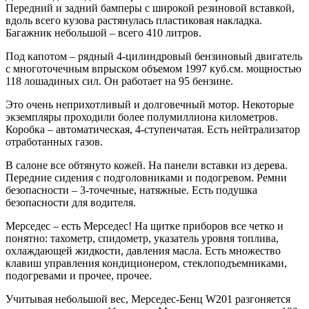
Передний и задний бамперы с широкой резиновой вставкой,
вдоль всего кузова растянулась пластиковая накладка.
Багажник небольшой – всего 410 литров.
Под капотом – рядный 4-цилиндровый бензиновый двигатель
с многоточечным впрыском объемом 1997 куб.см. мощностью
118 лошадиных сил. Он работает на 95 бензине.
Это очень неприхотливый и долговечный мотор. Некоторые
экземпляры проходили более полумиллиона километров.
Коробка – автоматическая, 4-ступенчатая. Есть нейтрализатор
отработанных газов.
В салоне все обтянуто кожей. На панели вставки из дерева.
Передние сидения с подголовниками и подогревом. Ремни
безопасности – 3-точечные, натяжные. Есть подушка
безопасности для водителя.
Мерседес – есть Мерседес! На щитке приборов все четко и
понятно: тахометр, спидометр, указатель уровня топлива,
охлаждающей жидкости, давления масла. Есть множество
клавиш управления кондиционером, стеклоподъемниками,
подогревами и прочее, прочее.
Учитывая небольшой вес, Мерседес-Бенц W201 разгоняется