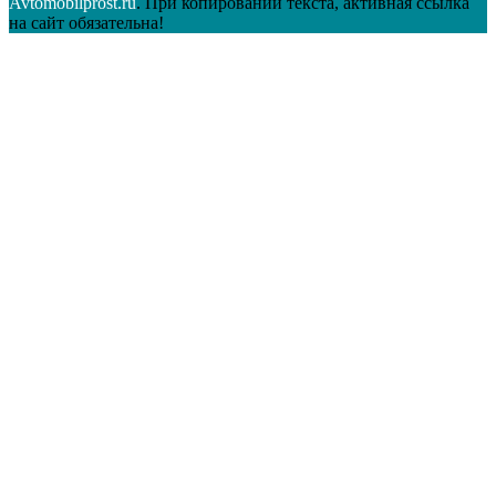
Avtomobilprost.ru
. При копировании текста, активная ссылка
на сайт обязательна!