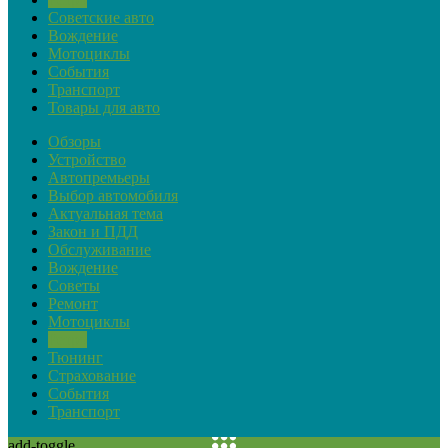
Советские авто
Вождение
Мотоциклы
События
Транспорт
Товары для авто
Обзоры
Устройство
Автопремьеры
Выбор автомобиля
Актуальная тема
Закон и ПДД
Обслуживание
Вождение
Советы
Ремонт
Мотоциклы
Ретро
Тюнинг
Страхование
События
Транспорт
add-toggle