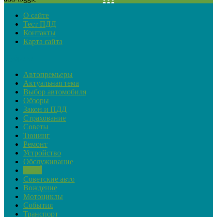
О сайте
Тест ПДД
Контакты
Карта сайта
Рубрики
Автопремьеры
Актуальная тема
Выбор автомобиля
Обзоры
Закон и ПДД
Страхование
Советы
Тюнинг
Ремонт
Устройство
Обслуживание
Ретро
Советские авто
Вождение
Мотоциклы
События
Транспорт