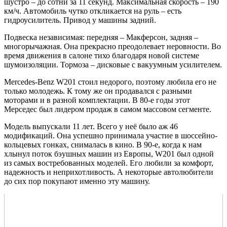
шустро – до сотни за 11 секунд. Максимальная скорость – 190
км/ч. Автомобиль чутко откликается на руль – есть
гидроусилитель. Привод у машины задний.
Подвеска независимая: передняя – Макферсон, задняя –
многорычажная. Она прекрасно преодолевает неровности. Во
время движения в салоне тихо благодаря новой системе
шумоизоляции. Тормоза – дисковые с вакуумным усилителем.
Mercedes-Benz W201 стоил недорого, поэтому любила его не
только молодежь. К тому же он продавался с разными
моторами и в разной комплектации. В 80-е годы этот
Мерседес был лидером продаж в самом массовом сегменте.
Модель выпускали 11 лет. Всего у неё было аж 46
модификаций. Она успешно принимала участие в шоссейно-
кольцевых гонках, снималась в кино. В 90-е, когда к нам
хлынул поток бэушных машин из Европы, W201 был одной
из самых востребованных моделей. Его любили за комфорт,
надежность и неприхотливость. А некоторые автолюбители
до сих пор покупают именно эту машину.