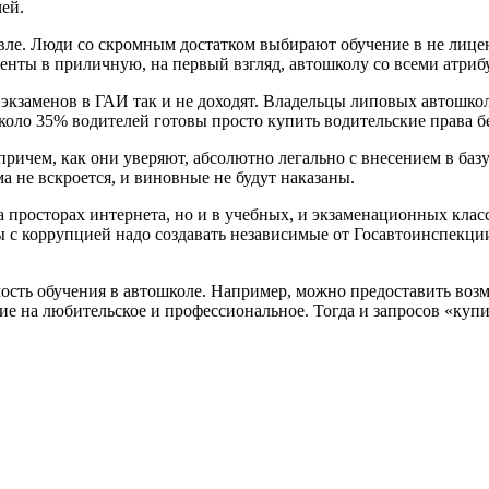
чей.
евле. Люди со скромным достатком выбирают обучение в не лиц
енты в приличную, на первый взгляд, автошколу со всеми атриб
 экзаменов в ГАИ так и не доходят. Владельцы липовых автошко
около 35% водителей готовы просто купить водительские права б
ричем, как они уверяют, абсолютно легально с внесением в базу
а не вскроется, и виновные не будут наказаны.
а просторах интернета, но и в учебных, и экзаменационных класс
рьбы с коррупцией надо создавать независимые от Госавтоинспекц
мость обучения в автошколе. Например, можно предоставить воз
ие на любительское и профессиональное. Тогда и запросов «купи