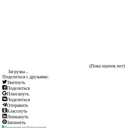
(Пока оценок нет)
Загрузка...
Поделиться с друзьями:
Твитнуть
Поделиться
Плюсануть
Поделиться
Отправить
Класснуть
Линкануть
Запинить
Похожие публикации