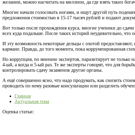
желании, можно насчитать на миллион, да где взять таких бога
Многие начали голосовать ногами, и ищут другой путь подеш
предложения стоимостью в 15-17 тысяч рублей и подают докум
Вот только после прохождения курса, многие ученики до сдачи
всех куда подальше. После таких историй неудивительно, что 
И эту возможность некоторые дельцы с охотой предоставляют, п
кармане. Правда, до того момента, пока коррумпированная схем
Но коррупция, по мнению экспертов, паразитирует не только н
4-ый, а когда и 5-ый раз. Те же эксперты говорят, что для бо
контролировать сдачу экзаменов другие органы.
А ещё совершенно ясно, что надо продумать, как снизить стои
проводить по нему разовые консультации или разделить обучен
Главная
Актуальная тема
Оценка статьи: