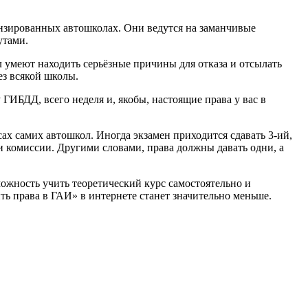
ензированных автошколах. Они ведутся на заманчивые
утами.
л умеют находить серьёзные причины для отказа и отсылать
ез всякой школы.
 ГИБДД, всего неделя и, якобы, настоящие права у вас в
ах самих автошкол. Иногда экзамен приходится сдавать 3-ий,
ии комиссии. Другими словами, права должны давать одни, а
можность учить теоретический курс самостоятельно и
ть права в ГАИ» в интернете станет значительно меньше.