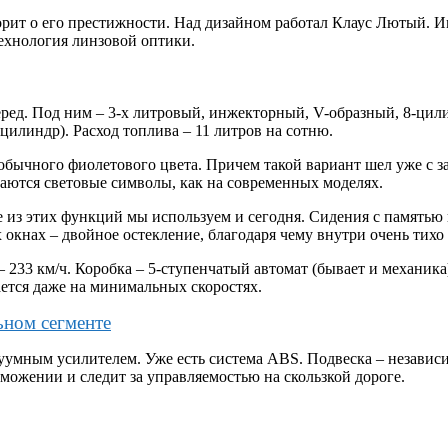
орит о его престижности. Над дизайном работал Клаус Лютый.
ехнология линзовой оптики.
вперед. Под ним – 3-х литровый, инжекторный, V-образный, 8-ци
цилиндр). Расход топлива – 11 литров на сотню.
бычного фиолетового цвета. Причем такой вариант шел уже с за
раются световые символы, как на современных моделях.
из этих функций мы используем и сегодня. Сидения с памятью 
 окнах – двойное остекление, благодаря чему внутри очень тихо
 – 233 км/ч. Коробка – 5-ступенчатый автомат (бывает и механ
ается даже на минимальных скоростях.
ьном сегменте
куумным усилителем. Уже есть система ABS. Подвеска – независ
торможении и следит за управляемостью на скользкой дороге.