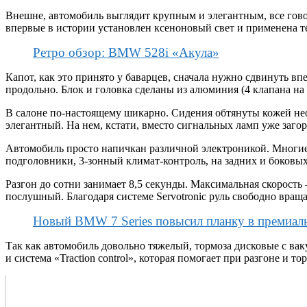
Внешне, автомобиль выглядит крупным и элегантным, все гов
впервые в истории установлен ксеноновый свет и применена т
Ретро обзор: BMW 528i «Акула»
Капот, как это принято у баварцев, сначала нужно сдвинуть 
продольно. Блок и головка сделаны из алюминия (4 клапана на 
В салоне по-настоящему шикарно. Сидения обтянуты кожей нео
элегантный. На нем, кстати, вместо сигнальных ламп уже заго
Автомобиль просто напичкан различной электроникой. Многие 
подголовники, 3-зонный климат-контроль, на задних и боковых
Разгон до сотни занимает 8,5 секунды. Максимальная скорость
послушный. Благодаря системе Servotronic руль свободно вращ
Новый BMW 7 Series повысил планку в премиал
Так как автомобиль довольно тяжелый, тормоза дисковые с ва
и система «Traction control», которая помогает при разгоне и 