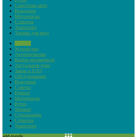
Советские авто
Вождение
Мотоциклы
События
Транспорт
Товары для авто
Обзоры
Устройство
Автопремьеры
Выбор автомобиля
Актуальная тема
Закон и ПДД
Обслуживание
Вождение
Советы
Ремонт
Мотоциклы
Ретро
Тюнинг
Страхование
События
Транспорт
add-toggle