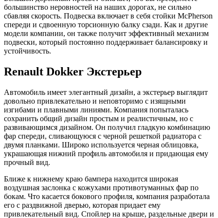
большинство неровностей на наших дорогах, не сильно
сбавляя скорость. Подвеска включает в себя стойки McPherson
спереди и сдвоенную торсионную балку сзади. Как и другие
модели компании, он также получит эффективный механизм
подвески, который постоянно поддерживает балансировку и
устойчивость.
Renault Dokker Экстерьер
Автомобиль имеет элегантный дизайн, а экстерьер выглядит
довольно привлекательно и неповторимо с изящными
изгибами и плавными линиями. Компания попыталась
сохранить общий дизайн простым и реалистичным, но с
развивающимся дизайном. Он получил гладкую комбинацию
фар спереди, сливающуюся с черной решеткой радиатора с
двумя планками. Широко используется черная облицовка,
украшающая нижний профиль автомобиля и придающая ему
прочный вид.
Ближе к нижнему краю бампера находится широкая
воздушная заслонка с кожухами противотуманных фар по
бокам. Что касается бокового профиля, компания разработала
его с раздвижной дверью, которая придает ему
привлекательный вид. Спойлер на крыше, раздельные двери и