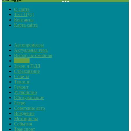
О сайте
Тест ПДД
Контакты
Карта сайта
Рубрики
Автопремьеры
Актуальная тема
Выбор автомобиля
Обзоры
Закон и ПДД
Страхование
Советы
Тюнинг
Ремонт
Устройство
Обслуживание
Ретро
Советские авто
Вождение
Мотоциклы
События
Транспорт