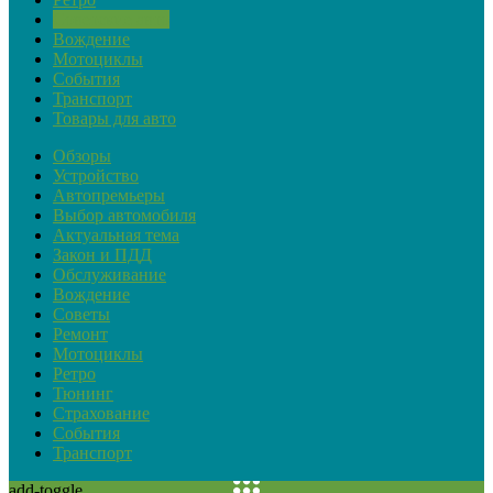
Советские авто
Вождение
Мотоциклы
События
Транспорт
Товары для авто
Обзоры
Устройство
Автопремьеры
Выбор автомобиля
Актуальная тема
Закон и ПДД
Обслуживание
Вождение
Советы
Ремонт
Мотоциклы
Ретро
Тюнинг
Страхование
События
Транспорт
add-toggle