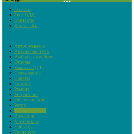
О сайте
Тест ПДД
Контакты
Карта сайта
Рубрики
Автопремьеры
Актуальная тема
Выбор автомобиля
Обзоры
Закон и ПДД
Страхование
Советы
Тюнинг
Ремонт
Устройство
Обслуживание
Ретро
Советские авто
Вождение
Мотоциклы
События
Транспорт