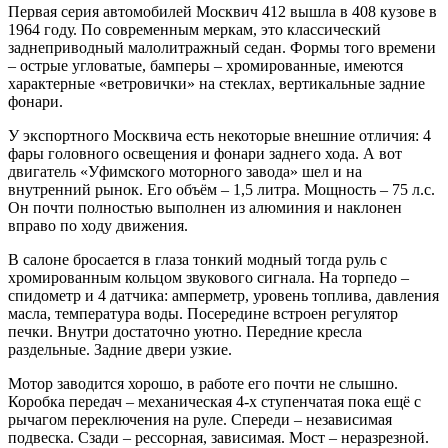
Первая серия автомобилей Москвич 412 вышла в 408 кузове в
1964 году. По современным меркам, это классический
заднеприводный малолитражный седан. Формы того времени
– острые угловатые, бамперы – хромированные, имеются
характерные «ветровички» на стеклах, вертикальные задние
фонари.
У экспортного Москвича есть некоторые внешние отличия: 4
фары головного освещения и фонари заднего хода. А вот
двигатель «Уфимского моторного завода» шел и на
внутренний рынок. Его объём – 1,5 литра. Мощность – 75 л.с.
Он почти полностью выполнен из алюминия и наклонен
вправо по ходу движения.
В салоне бросается в глаза тонкий модный тогда руль с
хромированным кольцом звукового сигнала. На торпедо –
спидометр и 4 датчика: амперметр, уровень топлива, давления
масла, температура воды. Посередине встроен регулятор
печки. Внутри достаточно уютно. Передние кресла
раздельные. Задние двери узкие.
Мотор заводится хорошо, в работе его почти не слышно.
Коробка передач – механическая 4-х ступенчатая пока ещё с
рычагом переключения на руле. Спереди – независимая
подвеска. Сзади – рессорная, зависимая. Мост – неразрезной.