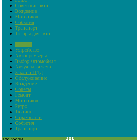
Советские авто
Вождение
Мотоциклы
События
Транспорт
Товары для авто
Обзоры
Устройство
Автопремьеры
Выбор автомобиля
Актуальная тема
Закон и ПДД
Обслуживание
Вождение
Советы
Ремонт
Мотоциклы
Ретро
Тюнинг
Страхование
События
Транспорт
add-toggle