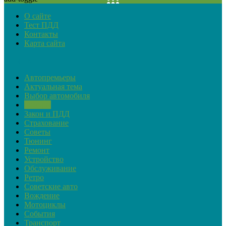
О сайте
Тест ПДД
Контакты
Карта сайта
Рубрики
Автопремьеры
Актуальная тема
Выбор автомобиля
Обзоры
Закон и ПДД
Страхование
Советы
Тюнинг
Ремонт
Устройство
Обслуживание
Ретро
Советские авто
Вождение
Мотоциклы
События
Транспорт