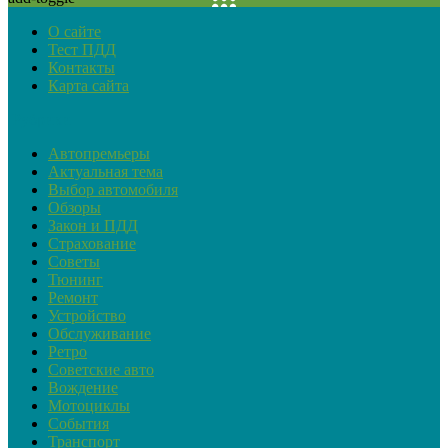
О сайте
Тест ПДД
Контакты
Карта сайта
Рубрики
Автопремьеры
Актуальная тема
Выбор автомобиля
Обзоры
Закон и ПДД
Страхование
Советы
Тюнинг
Ремонт
Устройство
Обслуживание
Ретро
Советские авто
Вождение
Мотоциклы
События
Транспорт