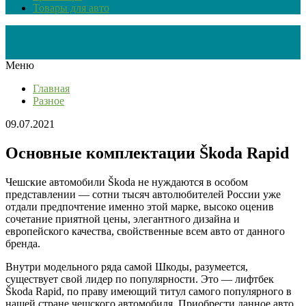
Товары для авто
Меню
Главная
Разное
09.07.2021
Основные комплектации Škoda Rapid
Чешские автомобили Škoda не нуждаются в особом
представлении
—
сотни тысяч автолюбителей России уже
отдали предпочтение именно этой марке, высоко оценив
сочетание приятной цены, элегантного дизайна и
европейского качества, свойственные всем авто от данного
бренда.
Внутри модельного ряда самой Шкоды, разумеется,
существует свой лидер по популярности. Это
—
лифтбек
Škoda Rapid, по праву имеющий титул самого популярного в
нашей стране чешского автомобиля. Приобрести данное авто