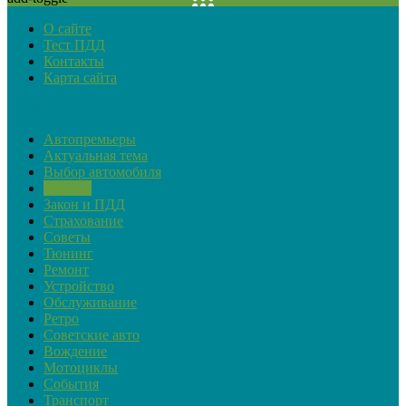
О сайте
Тест ПДД
Контакты
Карта сайта
Рубрики
Автопремьеры
Актуальная тема
Выбор автомобиля
Обзоры
Закон и ПДД
Страхование
Советы
Тюнинг
Ремонт
Устройство
Обслуживание
Ретро
Советские авто
Вождение
Мотоциклы
События
Транспорт