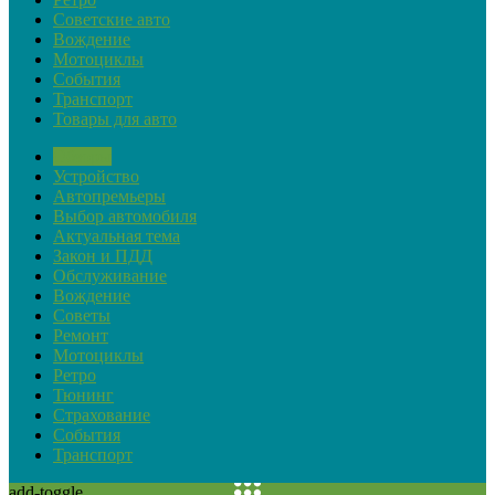
Советские авто
Вождение
Мотоциклы
События
Транспорт
Товары для авто
Обзоры
Устройство
Автопремьеры
Выбор автомобиля
Актуальная тема
Закон и ПДД
Обслуживание
Вождение
Советы
Ремонт
Мотоциклы
Ретро
Тюнинг
Страхование
События
Транспорт
add-toggle