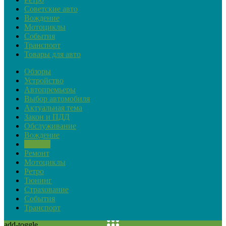
Советские авто
Вождение
Мотоциклы
События
Транспорт
Товары для авто
Обзоры
Устройство
Автопремьеры
Выбор автомобиля
Актуальная тема
Закон и ПДД
Обслуживание
Вождение
Советы
Ремонт
Мотоциклы
Ретро
Тюнинг
Страхование
События
Транспорт
add-toggle