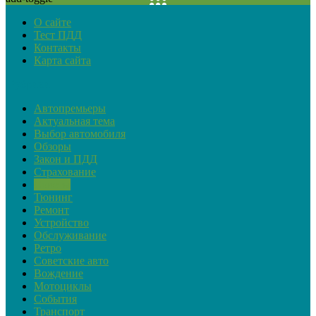
О сайте
Тест ПДД
Контакты
Карта сайта
Рубрики
Автопремьеры
Актуальная тема
Выбор автомобиля
Обзоры
Закон и ПДД
Страхование
Советы
Тюнинг
Ремонт
Устройство
Обслуживание
Ретро
Советские авто
Вождение
Мотоциклы
События
Транспорт