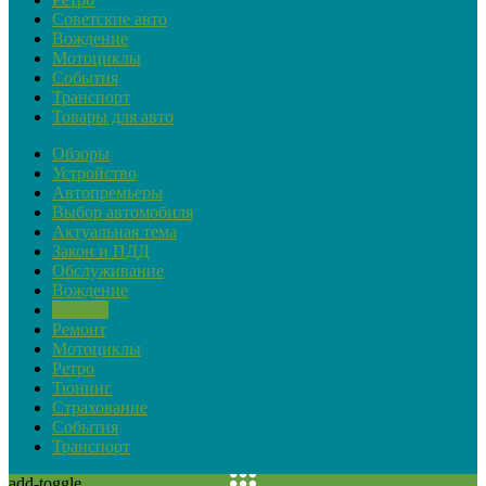
Советские авто
Вождение
Мотоциклы
События
Транспорт
Товары для авто
Обзоры
Устройство
Автопремьеры
Выбор автомобиля
Актуальная тема
Закон и ПДД
Обслуживание
Вождение
Советы
Ремонт
Мотоциклы
Ретро
Тюнинг
Страхование
События
Транспорт
add-toggle