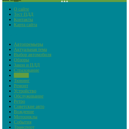
О сайте
Тест ПДД
Контакты
Карта сайта
Рубрики
Автопремьеры
Актуальная тема
Выбор автомобиля
Обзоры
Закон и ПДД
Страхование
Советы
Тюнинг
Ремонт
Устройство
Обслуживание
Ретро
Советские авто
Вождение
Мотоциклы
События
Транспорт