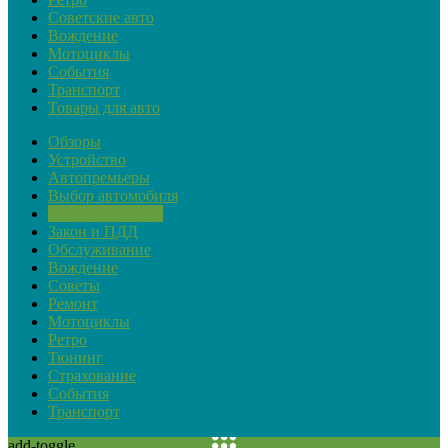
Советские авто
Вождение
Мотоциклы
События
Транспорт
Товары для авто
Обзоры
Устройство
Автопремьеры
Выбор автомобиля
Актуальная тема
Закон и ПДД
Обслуживание
Вождение
Советы
Ремонт
Мотоциклы
Ретро
Тюнинг
Страхование
События
Транспорт
add-toggle