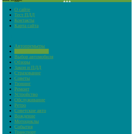
О сайте
Тест ПДД
Контакты
Карта сайта
Рубрики
Автопремьеры
Актуальная тема
Выбор автомобиля
Обзоры
Закон и ПДД
Страхование
Советы
Тюнинг
Ремонт
Устройство
Обслуживание
Ретро
Советские авто
Вождение
Мотоциклы
События
Транспорт