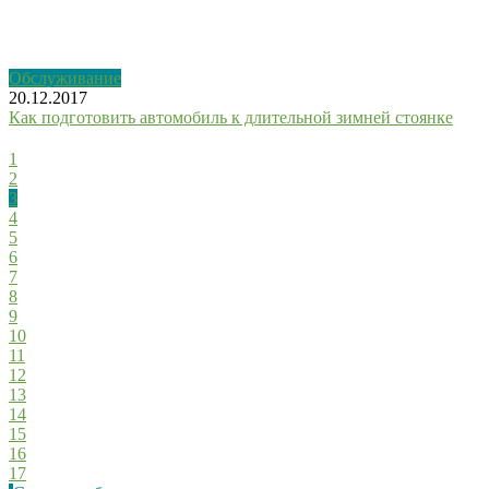
Обслуживание
20.12.2017
Как подготовить автомобиль к длительной зимней стоянке
2
Э
1
2
3
4
5
6
7
8
9
10
11
12
13
14
15
16
17