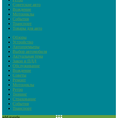
Советские авто
Вождение
Мотоциклы
События
Транспорт
Товары для авто
Обзоры
Устройство
Автопремьеры
Выбор автомобиля
Актуальная тема
Закон и ПДД
Обслуживание
Вождение
Советы
Ремонт
Мотоциклы
Ретро
Тюнинг
Страхование
События
Транспорт
add-toggle