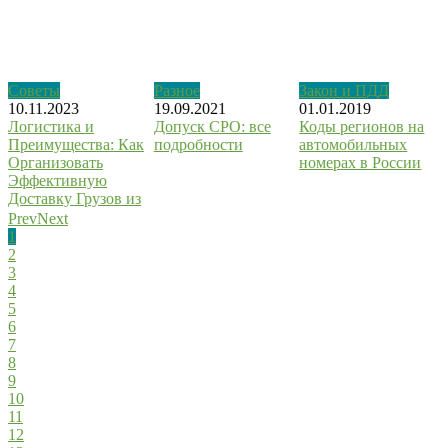
Советы
Разное
Закон и ПДД
10.11.2023
19.09.2021
01.01.2019
Логистика и
Допуск СРО: все
Коды регионов на
Преимущества: Как
подробности
автомобильных
Организовать
номерах в России
Эффективную
Доставку Грузов из
Китая
Prev
Next
1
2
3
4
5
6
7
8
9
10
11
12