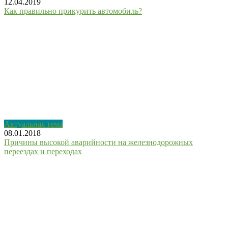
12.04.2019
Как правильно прикурить автомобиль?
0
В
Актуальная тема
08.01.2018
Причины высокой аварийности на железнодорожных
переездах и переходах
1
К