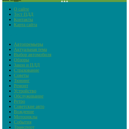
О сайте
Тест ПДД
Контакты
Карта сайта
Рубрики
Автопремьеры
Актуальная тема
Выбор автомобиля
Обзоры
Закон и ПДД
Страхование
Советы
Тюнинг
Ремонт
Устройство
Обслуживание
Ретро
Советские авто
Вождение
Мотоциклы
События
Транспорт