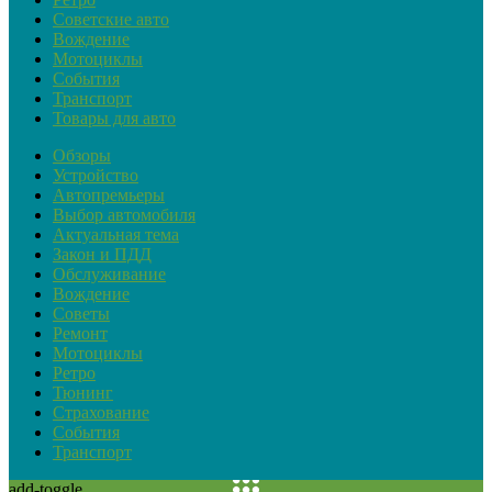
Советские авто
Вождение
Мотоциклы
События
Транспорт
Товары для авто
Обзоры
Устройство
Автопремьеры
Выбор автомобиля
Актуальная тема
Закон и ПДД
Обслуживание
Вождение
Советы
Ремонт
Мотоциклы
Ретро
Тюнинг
Страхование
События
Транспорт
add-toggle