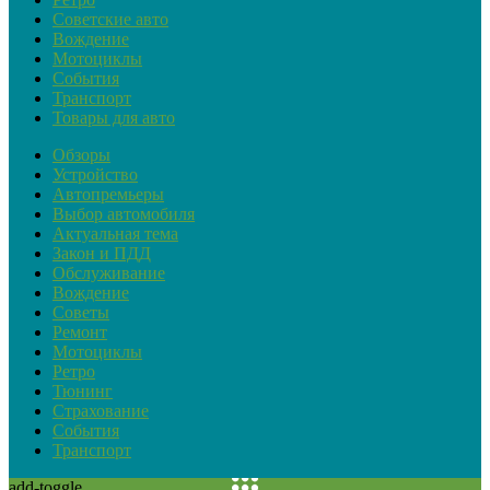
Советские авто
Вождение
Мотоциклы
События
Транспорт
Товары для авто
Обзоры
Устройство
Автопремьеры
Выбор автомобиля
Актуальная тема
Закон и ПДД
Обслуживание
Вождение
Советы
Ремонт
Мотоциклы
Ретро
Тюнинг
Страхование
События
Транспорт
add-toggle