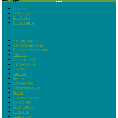
О сайте
Тест ПДД
Контакты
Карта сайта
Рубрики
Автопремьеры
Актуальная тема
Выбор автомобиля
Обзоры
Закон и ПДД
Страхование
Советы
Тюнинг
Ремонт
Устройство
Обслуживание
Ретро
Советские авто
Вождение
Мотоциклы
События
Транспорт