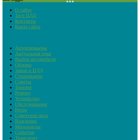
О сайте
Тест ПДД
Контакты
Карта сайта
Рубрики
Автопремьеры
Актуальная тема
Выбор автомобиля
Обзоры
Закон и ПДД
Страхование
Советы
Тюнинг
Ремонт
Устройство
Обслуживание
Ретро
Советские авто
Вождение
Мотоциклы
События
Транспорт