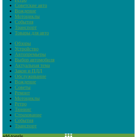
Советские авто
Вождение
Мотоциклы
События
Транспорт
Товары для авто
Обзоры
Устройство
Автопремьеры
Выбор автомобиля
Актуальная тема
Закон и ПДД
Обслуживание
Вождение
Советы
Ремонт
Мотоциклы
Ретро
Тюнинг
Страхование
События
Транспорт
add-toggle