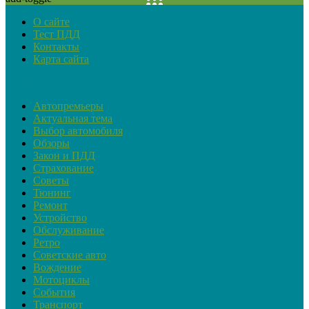
О сайте
Тест ПДД
Контакты
Карта сайта
Рубрики
Автопремьеры
Актуальная тема
Выбор автомобиля
Обзоры
Закон и ПДД
Страхование
Советы
Тюнинг
Ремонт
Устройство
Обслуживание
Ретро
Советские авто
Вождение
Мотоциклы
События
Транспорт