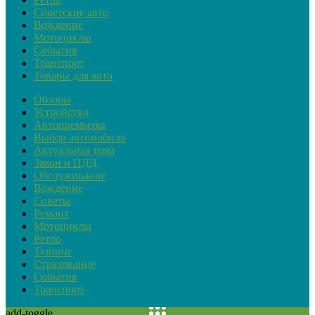
Советские авто
Вождение
Мотоциклы
События
Транспорт
Товары для авто
Обзоры
Устройство
Автопремьеры
Выбор автомобиля
Актуальная тема
Закон и ПДД
Обслуживание
Вождение
Советы
Ремонт
Мотоциклы
Ретро
Тюнинг
Страхование
События
Транспорт
add-toggle