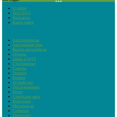
О сайте
Тест ПДД
Контакты
Карта сайта
Рубрики
Автопремьеры
Актуальная тема
Выбор автомобиля
Обзоры
Закон и ПДД
Страхование
Советы
Тюнинг
Ремонт
Устройство
Обслуживание
Ретро
Советские авто
Вождение
Мотоциклы
События
Транспорт