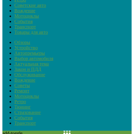
Советские авто
Вождение
Мотоциклы
События
Транспорт
Товары для авто
Обзоры
Устройство
Автопремьеры
Выбор автомобиля
Актуальная тема
Закон и ПДД
Обслуживание
Вождение
Советы
Ремонт
Мотоциклы
Ретро
Тюнинг
Страхование
События
Транспорт
add-toggle