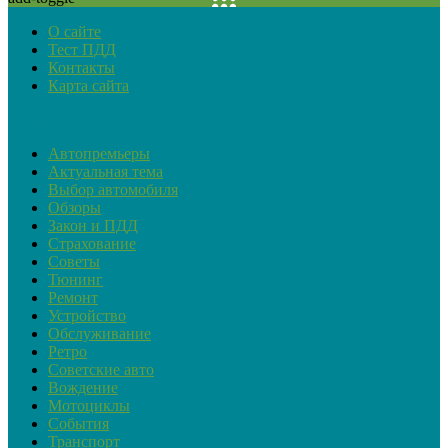
О сайте
Тест ПДД
Контакты
Карта сайта
Рубрики
Автопремьеры
Актуальная тема
Выбор автомобиля
Обзоры
Закон и ПДД
Страхование
Советы
Тюнинг
Ремонт
Устройство
Обслуживание
Ретро
Советские авто
Вождение
Мотоциклы
События
Транспорт