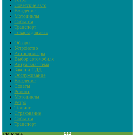
Советские авто
Вождение
Мотоциклы
События
Транспорт
Товары для авто
Обзоры
Устройство
Автопремьеры
Выбор автомобиля
Актуальная тема
Закон и ПДД
Обслуживание
Вождение
Советы
Ремонт
Мотоциклы
Ретро
Тюнинг
Страхование
События
Транспорт
add-toggle