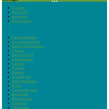
О сайте
Тест ПДД
Контакты
Карта сайта
Рубрики
Автопремьеры
Актуальная тема
Выбор автомобиля
Обзоры
Закон и ПДД
Страхование
Советы
Тюнинг
Ремонт
Устройство
Обслуживание
Ретро
Советские авто
Вождение
Мотоциклы
События
Транспорт