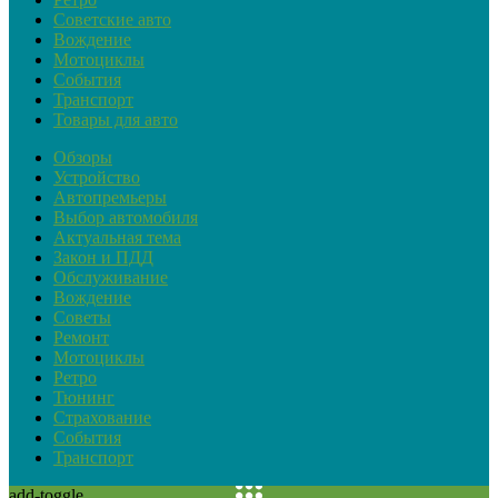
Советские авто
Вождение
Мотоциклы
События
Транспорт
Товары для авто
Обзоры
Устройство
Автопремьеры
Выбор автомобиля
Актуальная тема
Закон и ПДД
Обслуживание
Вождение
Советы
Ремонт
Мотоциклы
Ретро
Тюнинг
Страхование
События
Транспорт
add-toggle