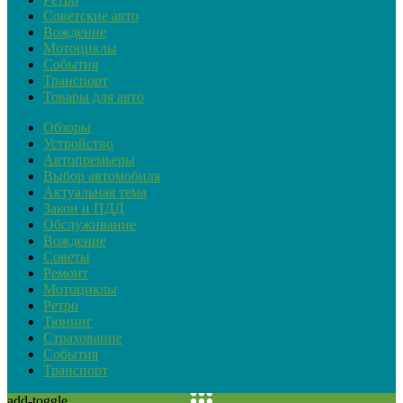
Советские авто
Вождение
Мотоциклы
События
Транспорт
Товары для авто
Обзоры
Устройство
Автопремьеры
Выбор автомобиля
Актуальная тема
Закон и ПДД
Обслуживание
Вождение
Советы
Ремонт
Мотоциклы
Ретро
Тюнинг
Страхование
События
Транспорт
add-toggle