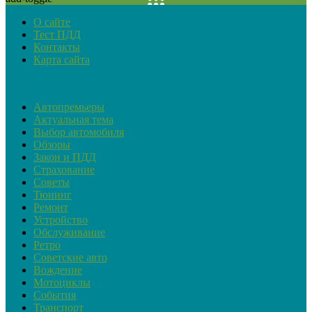
О сайте
Тест ПДД
Контакты
Карта сайта
Рубрики
Автопремьеры
Актуальная тема
Выбор автомобиля
Обзоры
Закон и ПДД
Страхование
Советы
Тюнинг
Ремонт
Устройство
Обслуживание
Ретро
Советские авто
Вождение
Мотоциклы
События
Транспорт