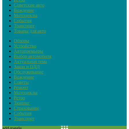
Советские авто
Вождение
Мотоциклы
События
Транспорт
Товары для авто
Обзоры
Устройство
Автопремьеры
Выбор автомобиля
Актуальная тема
Закон и ПДД
Обслуживание
Вождение
Советы
Ремонт
Мотоциклы
Ретро
Тюнинг
Страхование
События
Транспорт
add-toggle