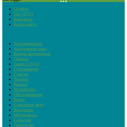
О сайте
Тест ПДД
Контакты
Карта сайта
Рубрики
Автопремьеры
Актуальная тема
Выбор автомобиля
Обзоры
Закон и ПДД
Страхование
Советы
Тюнинг
Ремонт
Устройство
Обслуживание
Ретро
Советские авто
Вождение
Мотоциклы
События
Транспорт